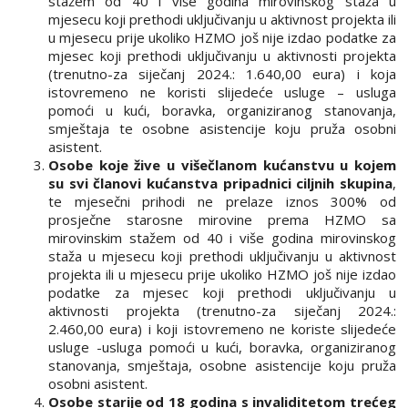
stažem od 40 i više godina mirovinskog staža u
mjesecu koji prethodi uključivanju u aktivnost projekta ili
u mjesecu prije ukoliko HZMO još nije izdao podatke za
mjesec koji prethodi uključivanju u aktivnosti projekta
(trenutno-za siječanj 2024.: 1.640,00 eura) i koja
istovremeno ne koristi slijedeće usluge – usluga
pomoći u kući, boravka, organiziranog stanovanja,
smještaja te osobne asistencije koju pruža osobni
asistent.
Osobe koje žive u višečlanom kućanstvu
u kojem
su svi članovi kućanstva pripadnici ciljnih skupina
,
te mjesečni prihodi ne prelaze iznos 300% od
prosječne starosne mirovine prema HZMO sa
mirovinskim stažem od 40 i više godina mirovinskog
staža u mjesecu koji prethodi uključivanju u aktivnost
projekta ili u mjesecu prije ukoliko HZMO još nije izdao
podatke za mjesec koji prethodi uključivanju u
aktivnosti projekta (trenutno-za siječanj 2024.:
2.460,00 eura) i koji istovremeno ne koriste slijedeće
usluge -usluga pomoći u kući, boravka, organiziranog
stanovanja, smještaja, osobne asistencije koju pruža
osobni asistent.
Osobe starije od 18 godina s invaliditetom trećeg