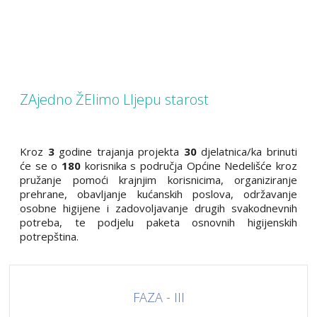
ZAjedno ŽElimo LIjepu starost
Kroz
3
godine trajanja projekta
30
djelatnica/ka brinuti
će se o
180
korisnika s područja Općine Nedelišće kroz
pružanje pomoći krajnjim korisnicima, organiziranje
prehrane, obavljanje kućanskih poslova, održavanje
osobne higijene i zadovoljavanje drugih svakodnevnih
potreba, te podjelu paketa osnovnih higijenskih
potrepština.
FAZA - III