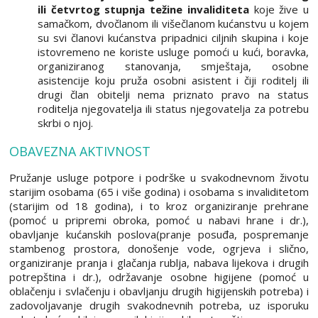
ili četvrtog stupnja težine invaliditeta
koje žive u
samačkom, dvočlanom ili višečlanom kućanstvu u kojem
su svi članovi kućanstva pripadnici ciljnih skupina i koje
istovremeno ne koriste usluge pomoći u kući, boravka,
organiziranog stanovanja, smještaja, osobne
asistencije koju pruža osobni asistent i čiji roditelj ili
drugi član obitelji nema priznato pravo na status
roditelja njegovatelja ili status njegovatelja za potrebu
skrbi o njoj.
OBAVEZNA AKTIVNOST
Pružanje usluge potpore i podrške u svakodnevnom životu
starijim osobama (65 i više godina) i osobama s invaliditetom
(starijim od 18 godina), i to kroz organiziranje prehrane
(pomoć u pripremi obroka, pomoć u nabavi hrane i dr.),
obavljanje kućanskih poslova(pranje posuđa, pospremanje
stambenog prostora, donošenje vode, ogrjeva i slično,
organiziranje pranja i glačanja rublja, nabava lijekova i drugih
potrepština i dr.), održavanje osobne higijene (pomoć u
oblačenju i svlačenju i obavljanju drugih higijenskih potreba) i
zadovoljavanje drugih svakodnevnih potreba, uz isporuku