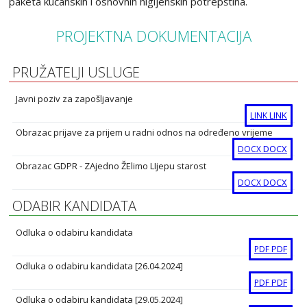
paketa kućanskih i osnovnih higijenskih potrepština.
PROJEKTNA DOKUMENTACIJA
PRUŽATELJI USLUGE
Javni poziv za zapošljavanje
LINK
LINK
Obrazac prijave za prijem u radni odnos na određeno vrijeme
DOCX
DOCX
Obrazac GDPR - ZAjedno ŽElimo LIjepu starost
DOCX
DOCX
ODABIR KANDIDATA
Odluka o odabiru kandidata
PDF
PDF
Odluka o odabiru kandidata [26.04.2024]
PDF
PDF
Odluka o odabiru kandidata [29.05.2024]