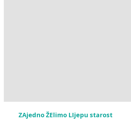
ZAjedno ŽElimo LIjepu starost