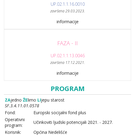
UP.02.1.1.16.0010
završena 29.03.2023.
informacije
FAZA - II
UP.02.1.1.13.0046
završena 17.12.2021.
informacije
PROGRAM
ZA
jedno
ŽE
limo
LI
jepu starost
SF.3.4.11.01.0578
Fond:
Europski socijalni fond plus
Operativni
Učinkoviti ljudski potencijali 2021. - 2027.
program:
Korisnik:
Općina Nedelišće