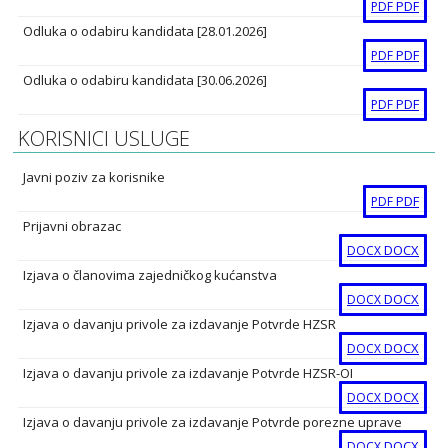
PDF
PDF
Odluka o odabiru kandidata [28.01.2026]
PDF
PDF
Odluka o odabiru kandidata [30.06.2026]
PDF
PDF
KORISNICI USLUGE
Javni poziv za korisnike
PDF
PDF
Prijavni obrazac
DOCX
DOCX
Izjava o članovima zajedničkog kućanstva
DOCX
DOCX
Izjava o davanju privole za izdavanje Potvrde HZSR
DOCX
DOCX
Izjava o davanju privole za izdavanje Potvrde HZSR-OI
DOCX
DOCX
Izjava o davanju privole za izdavanje Potvrde porezne uprave
DOCX
DOCX