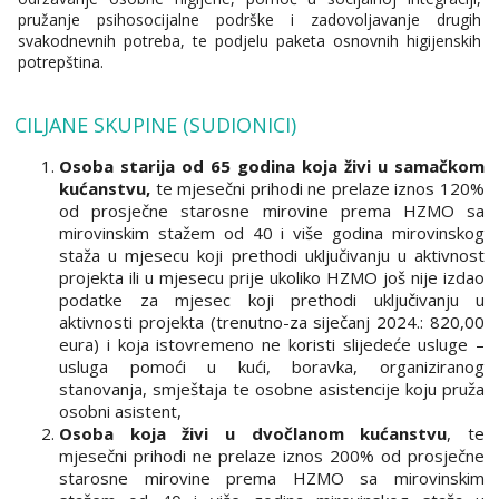
pružanje psihosocijalne podrške i zadovoljavanje drugih
svakodnevnih potreba, te podjelu paketa osnovnih higijenskih
potrepština.
CILJANE SKUPINE (SUDIONICI)
Osoba starija od 65 godina koja živi u samačkom
kućanstvu,
te mjesečni prihodi ne prelaze iznos 120%
od prosječne starosne mirovine prema HZMO sa
mirovinskim stažem od 40 i više godina mirovinskog
staža u mjesecu koji prethodi uključivanju u aktivnost
projekta ili u mjesecu prije ukoliko HZMO još nije izdao
podatke za mjesec koji prethodi uključivanju u
aktivnosti projekta (trenutno-za siječanj 2024.: 820,00
eura) i koja istovremeno ne koristi slijedeće usluge –
usluga pomoći u kući, boravka, organiziranog
stanovanja, smještaja te osobne asistencije koju pruža
osobni asistent,
Osoba koja živi u dvočlanom kućanstvu
, te
mjesečni prihodi ne prelaze iznos 200% od prosječne
starosne mirovine prema HZMO sa mirovinskim