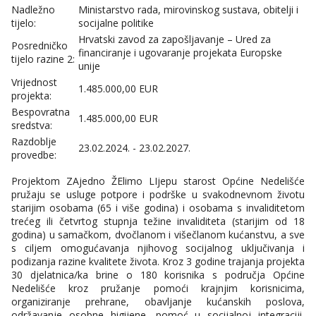
Nadležno
Ministarstvo rada, mirovinskog sustava, obitelji i
tijelo:
socijalne politike
Hrvatski zavod za zapošljavanje – Ured za
Posredničko
financiranje i ugovaranje projekata Europske
tijelo razine 2:
unije
Vrijednost
1.485.000,00 EUR
projekta:
Bespovratna
1.485.000,00 EUR
sredstva:
Razdoblje
23.02.2024. - 23.02.2027.
provedbe:
Projektom ZAjedno ŽElimo LIjepu starost Općine Nedelišće
pružaju se usluge potpore i podrške u svakodnevnom životu
starijim osobama (65 i više godina) i osobama s invaliditetom
trećeg ili četvrtog stupnja težine invaliditeta (starijim od 18
godina) u samačkom, dvočlanom i višečlanom kućanstvu, a sve
s ciljem omogućavanja njihovog socijalnog uključivanja i
podizanja razine kvalitete života. Kroz 3 godine trajanja projekta
30 djelatnica/ka brine o 180 korisnika s područja Općine
Nedelišće kroz pružanje pomoći krajnjim korisnicima,
organiziranje prehrane, obavljanje kućanskih poslova,
održavanje osobne higijene, pomoć u socijalnoj integraciji,