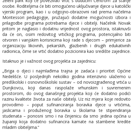
zeleni park koji će povezivati vrtić s budućim Centrom za starije
osobe. Roditeljima će biti omogućeno uključivanje djece u katolički
vjerski program, kao i u odgojno-obrazovni rad prema načelima
Montessori pedagogije, pružajući dodatne mogućnosti izbora i
prilagodbe programa potrebama djece i obitelji.​ Načelnik Novak
pritom je naglasio i dodatnu vrijednost ovog prostora, istaknuvši
da će on, osim redovitog vrtićkog programa, potencijalno biti
otvoren i vanjskim korisnicima koji rade s djecom – primjerice za
organizaciju likovnih, pekarskih, glazbenih i drugih edukativnih
radionica, čime se vrtić dodatno pozicionira kao središte zajednice.
Istaknuo je i važnost ovog projekta za zajednicu:​
„Briga o djeci i najmlađima trajna je zadaća i prioritet Općine
Nedelišće. U posljednjih nekoliko godina intenzivno ulažemo u
predškolski i osnovnoškolski sustav – od novoizgrađenog vrtića u
Dunjkovcu, koji danas raspolaže vrhunskim i suvremenim
prostorom, do ovog današnjeg projekta koji će dodatno podići
razinu kvalitete života za naše obitelji. Uz niz mjera koje redovito
provodimo – poput sufinanciranja boravka djece u vrtićima,
jaslicama i produženog boravka u školama te stipendiranja
studenata – ponosni smo i na činjenicu da smo jedina općina u
županiji koja dodatno sufinancira kamate na stambene kredite
mladim obiteljima.“