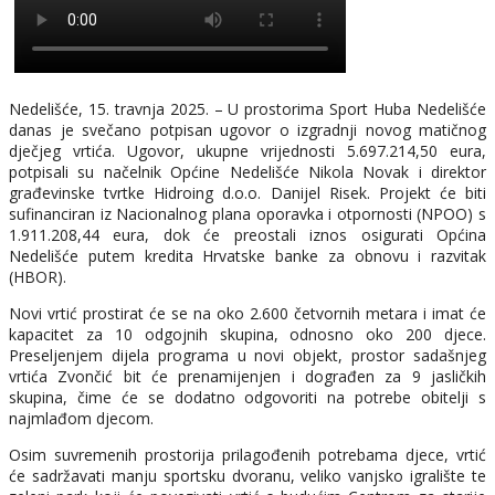
Nedelišće, 15. travnja 2025. – U prostorima Sport Huba Nedelišće
danas je svečano potpisan ugovor o izgradnji novog matičnog
dječjeg vrtića. Ugovor, ukupne vrijednosti 5.697.214,50 eura,
potpisali su načelnik Općine Nedelišće Nikola Novak i direktor
građevinske tvrtke Hidroing d.o.o. Danijel Risek. Projekt će biti
sufinanciran iz Nacionalnog plana oporavka i otpornosti (NPOO) s
1.911.208,44 eura, dok će preostali iznos osigurati Općina
Nedelišće putem kredita Hrvatske banke za obnovu i razvitak
(HBOR).​
Novi vrtić prostirat će se na oko 2.600 četvornih metara i imat će
kapacitet za 10 odgojnih skupina, odnosno oko 200 djece.
Preseljenjem dijela programa u novi objekt, prostor sadašnjeg
vrtića Zvončić bit će prenamijenjen i dograđen za 9 jasličkih
skupina, čime će se dodatno odgovoriti na potrebe obitelji s
najmlađom djecom.​
Osim suvremenih prostorija prilagođenih potrebama djece, vrtić
će sadržavati manju sportsku dvoranu, veliko vanjsko igralište te