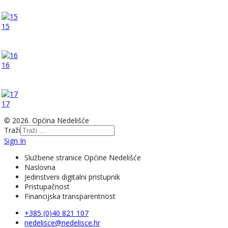
15
16
17
© 2026. Općina Nedelišće
Traži
Sign In
Službene stranice Općine Nedelišće
Naslovna
Jedinstveni digitalni pristupnik
Pristupačnost
Financijska transparentnost
+385 (0)40 821 107
nedelisce@nedelisce.hr