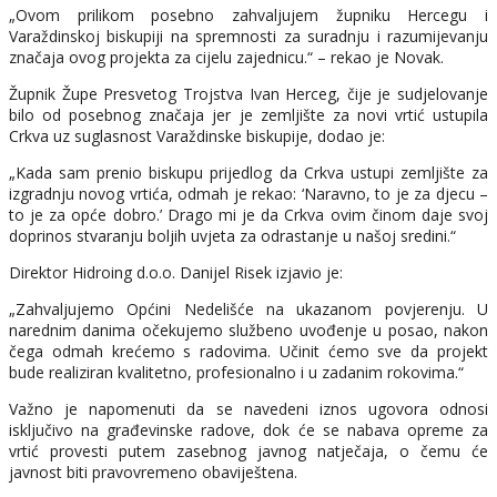
„Ovom prilikom posebno zahvaljujem župniku Hercegu i
Varaždinskoj biskupiji na spremnosti za suradnju i razumijevanju
značaja ovog projekta za cijelu zajednicu.“​ – rekao je Novak.
Župnik Župe Presvetog Trojstva Ivan Herceg, čije je sudjelovanje
bilo od posebnog značaja jer je zemljište za novi vrtić ustupila
Crkva uz suglasnost Varaždinske biskupije, dodao je:​
„Kada sam prenio biskupu prijedlog da Crkva ustupi zemljište za
izgradnju novog vrtića, odmah je rekao: ‘Naravno, to je za djecu –
to je za opće dobro.’ Drago mi je da Crkva ovim činom daje svoj
doprinos stvaranju boljih uvjeta za odrastanje u našoj sredini.“​
Direktor Hidroing d.o.o. Danijel Risek izjavio je:​
„Zahvaljujemo Općini Nedelišće na ukazanom povjerenju. U
narednim danima očekujemo službeno uvođenje u posao, nakon
čega odmah krećemo s radovima. Učinit ćemo sve da projekt
bude realiziran kvalitetno, profesionalno i u zadanim rokovima.“​
Važno je napomenuti da se navedeni iznos ugovora odnosi
isključivo na građevinske radove, dok će se nabava opreme za
vrtić provesti putem zasebnog javnog natječaja, o čemu će
javnost biti pravovremeno obaviještena.​