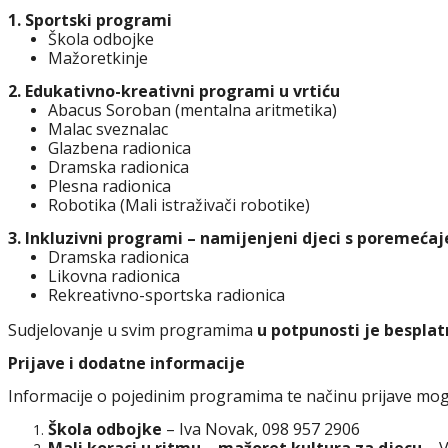
1. Sportski programi
Škola odbojke
Mažoretkinje
2. Edukativno-kreativni programi u vrtiću
Abacus Soroban (mentalna aritmetika)
Malac sveznalac
Glazbena radionica
Dramska radionica
Plesna radionica
Robotika (Mali istraživači robotike)
3. Inkluzivni programi – namijenjeni djeci s poremeća
Dramska radionica
Likovna radionica
Rekreativno-sportska radionica
Sudjelovanje u svim programima
u potpunosti je bespla
Prijave i dodatne informacije
Informacije o pojedinim programima te načinu prijave mogu
Škola odbojke
– Iva Novak, 098 957 2906
Mali koraci u ritmu – mažoret kultura za djecu
– V