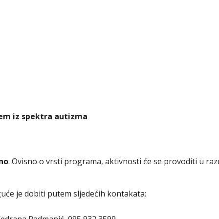
jem iz spektra autizma
tno
. Ovisno o vrsti programa, aktivnosti će se provoditi u ra
će je dobiti putem sljedećih kontakata:
edrana Radmanić, 095 932 3599