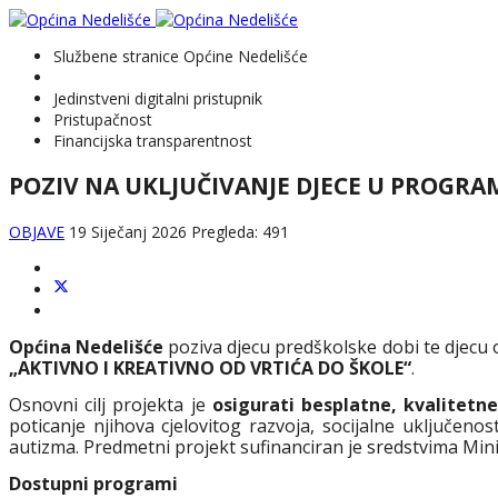
Službene stranice Općine Nedelišće
Jedinstveni digitalni pristupnik
Pristupačnost
Financijska transparentnost
POZIV NA UKLJUČIVANJE DJECE U PROGRA
OBJAVE
19 Siječanj 2026
Pregleda: 491
Općina Nedelišće
poziva djecu predškolske dobi te djecu 
„
AKTIVNO I KREATIVNO OD VRTIĆA DO ŠKOLE
“
.
Osnovni cilj projekta je
osigurati besplatne, kvalitetn
poticanje njihova cjelovitog razvoja, socijalne uključenos
autizma. Predmetni projekt sufinanciran je sredstvima Minis
Dostupni programi