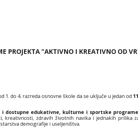
ME PROJEKTA "AKTIVNO I KREATIVNO OD VR
od 1. do 4. razreda osnovne škole da se uključe u jedan od
1
e i dostupne edukativne, kulturne i sportske program
ti, kreativnosti, zdravih životnih navika i jednakih prilika
tarstva demografije i useljeništva.