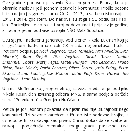
Ove godine ponovno je slavila Škola nogometa Petica, koja je
obranila naslov i još jednom potvrdila kontinuitet. Prošle sezone
bili su najbolji s generacijama 2012. i 2013., a sada su isto uspjeli s
2013. i 2014. godištem. Do naslova su stigli s 52 boda, baš kao i
lani. Zanimljivo je da su isti broj bodova imali i prije dvije godine,
ali tada je jedan bod više osvojila NŠO Mala Subotica.
Ovu sjajnu i nadarenu generaciju vodi trener Nikola Lukman koji je
u igračkom kadru imao čak 23 mlada nogometaša. Titulu s
Peticom potpisuju:
Noel Vugrinec, Roko Tomašić, Ivan Mikolaj, Sven
Mlinarič, Rian Štefulj, Vito Vugrinec, David Gavez, Nadan
Emannuel Obase, Matej Fegeš, Matej Hunjadi, Vito Leskovar, Frano
Bičak, Roko Ivković, David Posavec, Oliver Šercer, Josip Balog, Petar
Škvorc, Bruno Ladić, Jakov Molnar, Miha Palfi, Denis Horvat, Ino
Vugrinec i Leon Mikolaj
.
U ime Međimurskog nogometnog saveza medalje je podijelio
Nikola Košir, član Izvršnog odbora MNS, a sama podjela održala
se na "Polenkama" u Gornjem Hrašćanu.
Petica je još jednom pokazala da njezin rad nije slučajnost nego
kontinuitet. Tri sezone zaredom stižu do iste bodovne brojke, a
dvije od te tri završavaju kao prvaci. Oni su dokaz da se kvalitetan
razvoj i pobjednički mentalitet mogu graditi paralelno. Ova