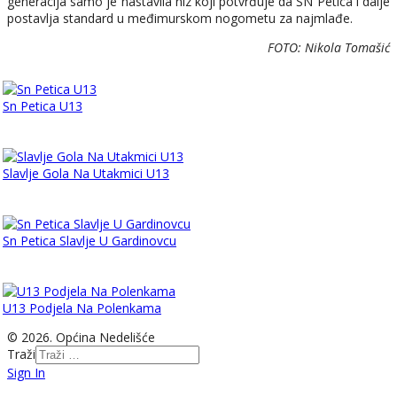
generacija samo je nastavila niz koji potvrđuje da ŠN Petica i dalje
postavlja standard u međimurskom nogometu za najmlađe.
FOTO: Nikola Tomašić
Sn Petica U13
Slavlje Gola Na Utakmici U13
Sn Petica Slavlje U Gardinovcu
U13 Podjela Na Polenkama
© 2026. Općina Nedelišće
Traži
Sign In