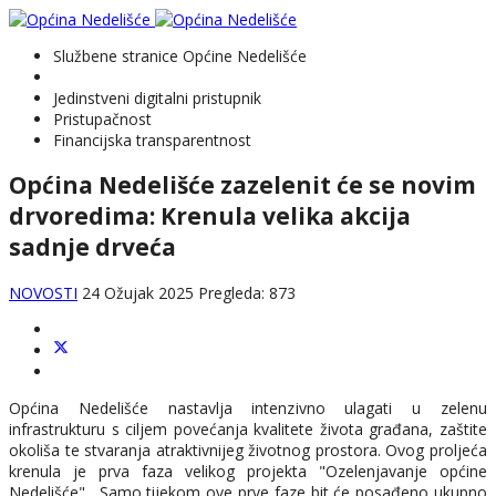
Službene stranice Općine Nedelišće
Jedinstveni digitalni pristupnik
Pristupačnost
Financijska transparentnost
Općina Nedelišće zazelenit će se novim
drvoredima: Krenula velika akcija
sadnje drveća
NOVOSTI
24 Ožujak 2025
Pregleda: 873
Općina Nedelišće nastavlja intenzivno ulagati u zelenu
infrastrukturu s ciljem povećanja kvalitete života građana, zaštite
okoliša te stvaranja atraktivnijeg životnog prostora. Ovog proljeća
krenula je prva faza velikog projekta "Ozelenjavanje općine
Nedelišće". Samo tijekom ove prve faze bit će posađeno ukupno