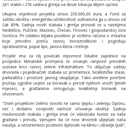
261 stablo i 276 sadnica grmlja na deset lokacija diljem općine.
Ukupna vrijednost projekta iznosi 250.000,00 eura, a Fond za
zaštitu okoliša i energetsku učinkovitost sufinancira ga u iznosu od
čak 80%. Sadnja novih stabala i grmlja provodi se u naseljima
Nedelišće, Pušćine, Macinec, Črečan, Trnovec i gospodarskoj zoni
Goričica. Pri odabiru biljaka posebno je vođeno računa o vrstama
koje prirodno potiču razvoj bioraznolikosti i pogoduju
oprašivačima, poput lipe, javora klena i trešnje.
Projekt ima za cilj povećati otpornost lokalne zajednice na
posljedice klimatskih promjena te smanjiti ranjivost prirodnih
sustava kroz razvoj zelene infrastrukture. To uključuje sadnju
drvoreda i pojedinačnih stabala uz prometnice, biciklističke staze,
parkirališta i prostore javnog okupljanja. Tako uređene površine
pružaju ugodne uvjete za boravak u prirodi tijekom vrućih ljetnih
mjeseci, a građanima omogućuju kvalitetniji boravak na
otvorenom.
"Ovim projektom želimo stvoriti ne samo ljepšu i zeleniju Općinu,
već i dodatno osvijestiti važnost očuvanja okoliša. Sadnja
medonosnih stabala i grmlja imat će višestruke koristi za naše
građane i prirodu. Vjerujem da će novi drvoredi uljepšati naša
naselja, a istovremeno pozitivno djelovati na klimu i zdravlje ljudi",