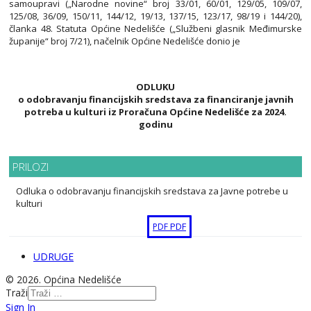
samoupravi („Narodne novine“ broj 33/01, 60/01, 129/05, 109/07,
125/08, 36/09, 150/11, 144/12, 19/13, 137/15, 123/17, 98/19 i 144/20),
članka 48. Statuta Općine Nedelišće („Službeni glasnik Međimurske
županije“ broj 7/21), načelnik Općine Nedelišće donio je
ODLUKU
o odobravanju financijskih sredstava za financiranje javnih
potreba u kulturi iz Proračuna Općine Nedelišće za 2024.
godinu
PRILOZI
Odluka o odobravanju financijskih sredstava za Javne potrebe u
kulturi
PDF
PDF
UDRUGE
© 2026. Općina Nedelišće
Traži
Sign In