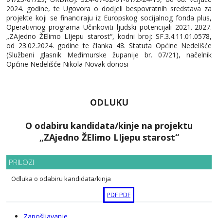
2024. godine, te Ugovora o dodjeli bespovratnih sredstava za
projekte koji se financiraju iz Europskog socijalnog fonda plus,
Operativnog programa Učinkoviti ljudski potencijali 2021.-2027.
„ZAjedno ŽElimo LIjepu starost“, kodni broj: SF.3.4.11.01.0578,
od 23.02.2024. godine te članka 48. Statuta Općine Nedelišće
(Službeni glasnik Međimurske županije br. 07/21), načelnik
Općine Nedelišće Nikola Novak donosi
ODLUKU
O odabiru kandidata/kinje na projektu
„ZAjedno ŽElimo LIjepu starost“
PRILOZI
Odluka o odabiru kandidata/kinja
PDF
PDF
Zapošljavanje