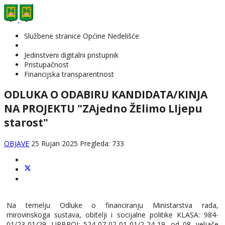
Službene stranice Općine Nedelišće
Jedinstveni digitalni pristupnik
Pristupačnost
Financijska transparentnost
ODLUKA O ODABIRU KANDIDATA/KINJA
NA PROJEKTU "ZAjedno ŽElimo LIjepu
starost"
OBJAVE
25 Rujan 2025
Pregleda: 733
Na temelju Odluke o financiranju Ministarstva rada,
mirovinskoga sustava, obitelji i socijalne politike KLASA: 984-
01/23-01/29, URBROJ: 524-07-02-01-01/2-24-19, od 08. veljače