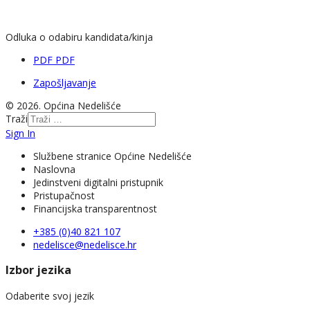
Odluka o odabiru kandidata/kinja
PDF
PDF
Zapošljavanje
© 2026. Općina Nedelišće
Traži
Sign In
Službene stranice Općine Nedelišće
Naslovna
Jedinstveni digitalni pristupnik
Pristupačnost
Financijska transparentnost
+385 (0)40 821 107
nedelisce@nedelisce.hr
Izbor jezika
Odaberite svoj jezik