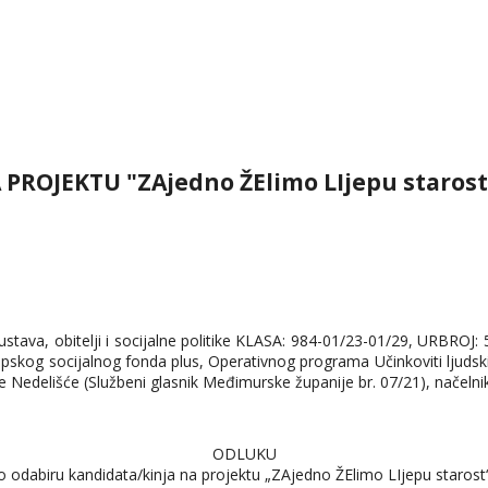
ROJEKTU "ZAjedno ŽElimo LIjepu starost
ustava, obitelji i socijalne politike KLASA: 984-01/23-01/29, URBROJ:
ropskog socijalnog fonda plus, Operativnog programa Učinkoviti ljudski
ne Nedelišće (Službeni glasnik Međimurske županije br. 07/21), načel
ODLUKU
o odabiru kandidata/kinja na projektu „ZAjedno ŽElimo LIjepu starost