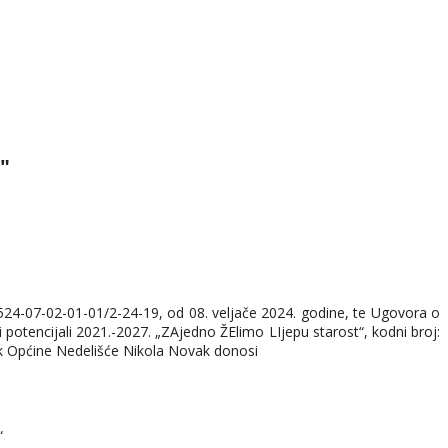
"
 524-07-02-01-01/2-24-19, od 08. veljače 2024. godine, te Ugovora o
 potencijali 2021.-2027. „ZAjedno ŽElimo LIjepu starost“, kodni broj:
nik Općine Nedelišće Nikola Novak donosi
“