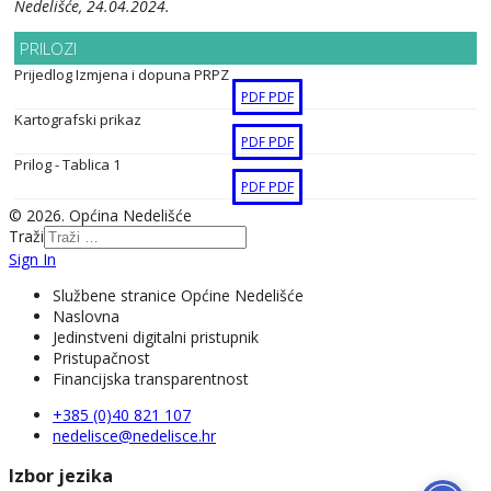
Nedelišće, 24.04.2024.
PRILOZI
Prijedlog Izmjena i dopuna PRPZ
PDF
PDF
Kartografski prikaz
PDF
PDF
Prilog - Tablica 1
PDF
PDF
© 2026. Općina Nedelišće
Traži
Sign In
Službene stranice Općine Nedelišće
Naslovna
Jedinstveni digitalni pristupnik
Pristupačnost
Financijska transparentnost
+385 (0)40 821 107
nedelisce@nedelisce.hr
Izbor jezika