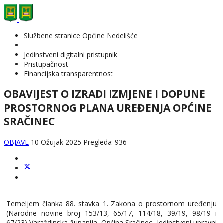
Službene stranice Općine Nedelišće
Jedinstveni digitalni pristupnik
Pristupačnost
Financijska transparentnost
OBAVIJEST O IZRADI IZMJENE I DOPUNE
PROSTORNOG PLANA UREĐENJA OPĆINE
SRAČINEC
OBJAVE
10 Ožujak 2025
Pregleda: 936
Temeljem članka 88. stavka 1. Zakona o prostornom uređenju
(Narodne novine broj 153/13, 65/17, 114/18, 39/19, 98/19 i
67/23) Varaždinska županija, Općina Sračinec, Jedinstveni upravni