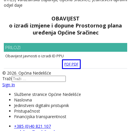
odjel daje
OBAVIJEST
o izradi izmjene i dopune Prostornog plana
uređenja Općine Sračinec
PRILOZI
Obavijest javnosti o izradi ID PPU
PDF
PDF
© 2026. Općina Nedelišće
Traži
Sign In
Službene stranice Općine Nedelišće
Naslovna
Jedinstveni digitalni pristupnik
Pristupačnost
Financijska transparentnost
+385 (0)40 821 107