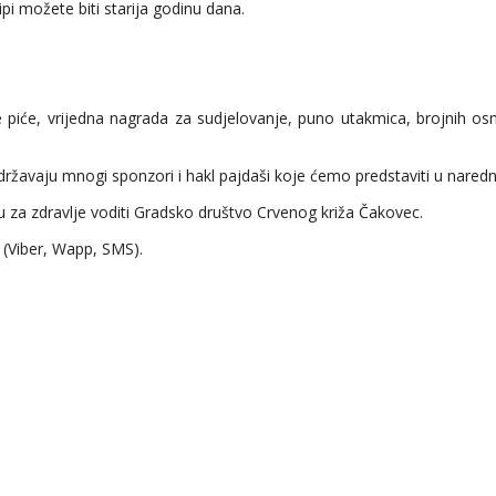
ipi možete biti starija godinu dana.
e piće, vrijedna nagrada za sudjelovanje, puno utakmica, brojnih osmi
državaju mnogi sponzori i hakl pajdaši koje ćemo predstaviti u nared
gu za zdravlje voditi Gradsko društvo Crvenog križa Čakovec.
 (Viber, Wapp, SMS).