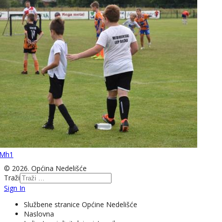
Mh1
© 2026. Općina Nedelišće
Traži
Sign In
Službene stranice Općine Nedelišće
Naslovna