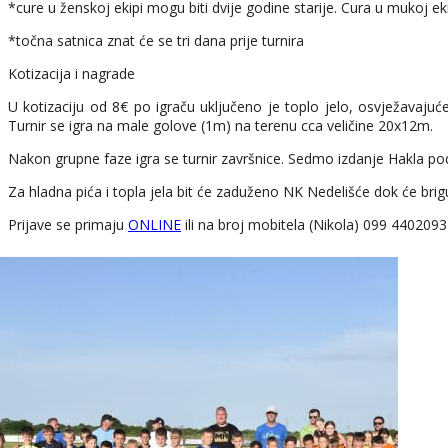
*cure u ženskoj ekipi mogu biti dvije godine starije. Cura u mukoj ek
*točna satnica znat će se tri dana prije turnira
Kotizacija i nagrade
U kotizaciju od 8€ po igraču uključeno je toplo jelo, osvježavajuć
Turnir se igra na male golove (1m) na terenu cca veličine 20x12m.
Nakon grupne faze igra se turnir završnice. Sedmo izdanje Hakla po
Za hladna pića i topla jela bit će zaduženo NK Nedelišće dok će bri
Prijave se primaju
ONLINE
ili na broj mobitela (Nikola) 099 4402093