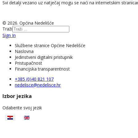
Svi detalji vezano uz natječaj mogu se naći na internetskim stranic
© 2026. Općina Nedelišće
Traži
Sign In
Službene stranice Općine Nedelišće
Naslovna
Jedinstveni digitalni pristupnik
Pristupačnost
Financijska transparentnost
+385 (0)40 821 107
nedelisce@nedelisce.hr
Izbor jezika
Odaberite svoj jezik