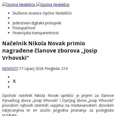
Službene stranice Općine Nedelišće
Jedinstveni digitalni pristupnik
Pristupačnost
Financijska transparentnost
Načelnik Nikola Novak primio
nagrađene članove zborova „Josip
Vrhovski“
NOVOSTI
17 Lipanj 2026
Pregleda: 214
Općinski načelnik Nikola Novak upriličio je prijem za članove
Pjevačkog zbora „Josip Vrhovski“ i Dječjeg zbora „Josip Vrhovski“
povodom njihovih iznimnih uspjeha na međunarodnim zborskim
natjecanjima te im uručio prigodna priznanja za postignute
rezultate.