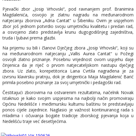
Pjevački zbor „Josip Vrhovski“, pod ravnanjem prof. Branimira
Magdalenića, osvojio je zlatnu nagradu na međunarodnom
natjecanju zborova „Adria Cantat“ u Šibeniku. Ovim je uspjehom
zbor još jednom potvrdio svoju umjetničku kvalitetu i predan rad,
a osvojeno zlato predstavlja krunu dugogodišnjeg zajedništva,
truda i ljubavi prema glazbi.
Na prijemu su bili i članovi Dječjeg zbora „Josip Vrhovski“, koji su
na međunarodnom natjecanju „Vallis Aurea Cantat“ u Požegi
osvojili zlatno priznanje. Posebnu vrijednost ovom uspjehu daje
činjenica da je riječ o prvom natjecateljskom nastupu dječjeg
zbora. Uz zlato, korepetitorica Lana Cvrtila nagrađena je za
izvrsnu klavirsku pratnju, dok je dirigentica Maja Magdalenić Barić
primila posebno priznanje za svoj umjetnički i pedagoški rad.
Čestitajući zborovima na ostvarenim rezultatima, načelnik Novak
istaknuo je kako svojim uspjesima na najbolji način promoviraju
Općinu Nedelišće i međimursku kulturnu baštinu te predstavljaju
ponos cijele zajednice. Naglasio je važnost kontinuiranog rada s
mladima i očuvanja bogate tradicije zborskog pjevanja koja u
Nedelišću traje već desetljećima.