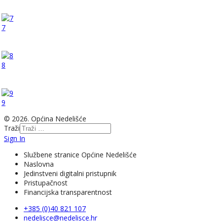
7
8
9
© 2026. Općina Nedelišće
Traži
Sign In
Službene stranice Općine Nedelišće
Naslovna
Jedinstveni digitalni pristupnik
Pristupačnost
Financijska transparentnost
+385 (0)40 821 107
nedelisce@nedelisce.hr