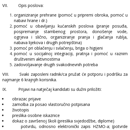
VII.
Opis poslova:
organiziranje prehrane (pomoć u pripremi obroka, pomoć u
nabavi hrane i dr.)
pomoć u obavljanju kućanskih poslova (pranje posuđa,
pospremanje stambenog prostora, donošenje vode,
ogrjeva i slično, organiziranje pranja i glačanja rublja,
nabava lijekova i drugih potrepština)
pomoć pri oblačenju i svlačenju, briga o higijeni
pomoć u socijalnoj integraciji, pratnja i pomoć u raznim
društvenim aktivnostima
zadovoljavanje drugih svakodnevnih potreba
VIII.
Svaki zaposleni radnik/ca pružat će potporu i podršku za
najmanje 6 krajnjih korisnika.
IX.
Prijavi na natječaj kandidati su dužni priložiti:
obrazac prijave
zamolba za posao vlastoručno potpisana
životopis
preslika osobne iskaznice
dokaz o završenoj školi (preslika svjedodžbe, diplome)
potvrdu, odnosno elektronički zapis HZMO-a; (potvrde