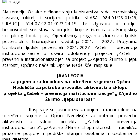
Na temelju Odluke o financiranju Ministarstva rada, mirovinskog
sustava, obitelji i socijalne politike KLASA: 984-01/23-01/29,
URBROJ: 524-07-02-01-01/2-24-19, te Ugovora o dodjeli
bespovratnih sredstava za projekte koji se financiraju iz Europskog
socijalnog fonda plus, Operativnog programa Učinkoviti ljudski
potencijali u financijskom razdoblju 2021. – 2027., Programa
Učinkoviti ljudski potencijali 2021.-2027. Zaželi – prevencija
institucionalizacije u okviru odobrenog projekta „Zaželi –
prevencija institucionalizacije“ za projekt „ZAjedno ŽElimo LIjepu
starost“, Općinski načelnik Općine Nedelišće, raspisuje
JAVNI POZIV
za prijem u radni odnos na određeno vrijeme u Općini
Nedelišće za potrebe provedbe aktivnosti u sklopu
projekta „Zaželi – prevencija institucionalizacije“ „ ZAjedno
ŽElimo LIjepu starost“
I.
Raspisuje se javni poziv za prijem u radni odnos na
određeno vrijeme u Općini Nedelišće za potrebe provedbe
aktivnosti u sklopu projekta „Zaželi – prevencija
institucionalizacije“, „ZAjedno ŽElimo LIjepu starost“ – radnik/ca
pružanje potpore i podrške starijim osobama i osobama s
invaliditetom.