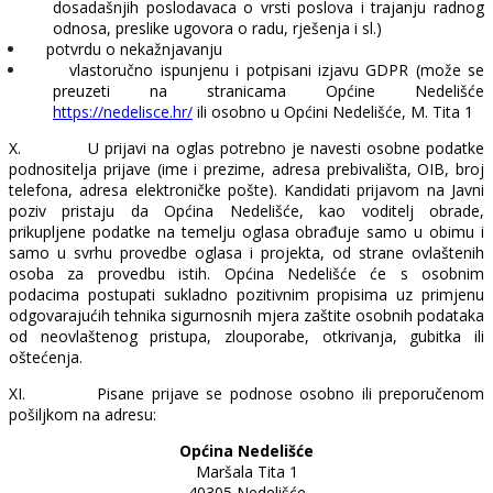
dosadašnjih poslodavaca o vrsti poslova i trajanju radnog
odnosa, preslike ugovora o radu, rješenja i sl.)
potvrdu o nekažnjavanju
vlastoručno ispunjenu i potpisani izjavu GDPR (može se
preuzeti na stranicama Općine Nedelišće
https://nedelisce.hr/
ili osobno u Općini Nedelišće, M. Tita 1
X.
U prijavi na oglas potrebno je navesti osobne podatke
podnositelja prijave (ime i prezime, adresa prebivališta, OIB, broj
telefona, adresa elektroničke pošte). Kandidati prijavom na Javni
poziv pristaju da Općina Nedelišće, kao voditelj obrade,
prikupljene podatke na temelju oglasa obrađuje samo u obimu i
samo u svrhu provedbe oglasa i projekta, od strane ovlaštenih
osoba za provedbu istih. Općina Nedelišće će s osobnim
podacima postupati sukladno pozitivnim propisima uz primjenu
odgovarajućih tehnika sigurnosnih mjera zaštite osobnih podataka
od neovlaštenog pristupa, zlouporabe, otkrivanja, gubitka ili
oštećenja.
XI.
Pisane prijave se podnose osobno ili preporučenom
pošiljkom na adresu:
Općina Nedelišće
Maršala Tita 1
40305 Nedelišće