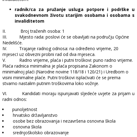
radnik/ca za pružanje usluga potpore i podrške u
svakodnevnom životu starijim osobama i osobama s
invaliditetom
II.
Broj traženih osoba: 1
III.
Mjesto rada: poslovi će se obavljati na području Općine
Nedelišće.
IV.
Trajanje radnog odnosa: na određeno vrijeme, 20
mjesecI uz obvezni probni rad od dva mjeseca.
V.
Radno vrijeme, plaća i putni troškovi: puno radno vrijeme.
Plaća radnica minimalna je plaća propisana Zakonom o
minimalnoj plaći (Narodne novine 118/18 i 120/21) i Uredbom o
visini minimalne plaće. Putni troškovi isplaćivati će se prema
stvarno nastalim putnim troškovima loko vožnje.
VI.
Kandidati moraju ispunjavati sljedeće uvjete za prijam u
radni odnos:
punoljetnost
hrvatsko državljanstvo
osobe bez obrazovanja i nezavršena osnovna škola
osnovna škola
srednjoškolsko obrazovanje