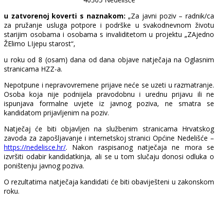
u zatvorenoj koverti s naznakom:
„Za javni poziv – radnik/ca
za pružanje usluga potpore i podrške u svakodnevnom životu
starijim osobama i osobama s invaliditetom u projektu „ZAjedno
ŽElimo LIjepu starost“,
u roku od 8 (osam) dana od dana objave natječaja na Oglasnim
stranicama HZZ-a.
Nepotpune i nepravovremene prijave neće se uzeti u razmatranje.
Osoba koja nije podnijela pravodobnu i urednu prijavu ili ne
ispunjava formalne uvjete iz javnog poziva, ne smatra se
kandidatom prijavljenim na poziv.
Natječaj će biti objavljen na službenim stranicama Hrvatskog
zavoda za zapošljavanje i internetskoj stranici Općine Nedelišće –
https://nedelisce.hr/
. Nakon raspisanog natječaja ne mora se
izvršiti odabir kandidatkinja, ali se u tom slučaju donosi odluka o
poništenju javnog poziva.
O rezultatima natječaja kandidati će biti obaviješteni u zakonskom
roku.