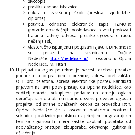
životopis
preslika osobne iskaznice
dokaz o završenoj školi (preslika svjedodžbe,
diplome)
potvrdu, odnosno elektronički zapis HZMO-a;
(potvrde dosadašnjih poslodavaca o vrsti poslova i
trajanju radnog odnosa, preslike ugovora o radu,
rješenja i sl.)
vlastoručno ispunjenu i potpisani izjavu GDPR (može
se preuzeti na stranicama Općine
Nedelišće
https://nedelisce.hr/
ili osobno u Općini
Nedelišće, M. Tita 1
U prijavi na oglas potrebno je navesti osobne podatke
podnositelja prijave (ime i prezime, adresa prebivališta,
OIB, broj telefona, adresa elektroničke pošte). Kandidati
prijavom na Javni poziv pristaju da Općina Nedelišće, kao
voditelj obrade, prikupljene podatke na temelju oglasa
obrađuje samo u obimu i samo u svrhu provedbe oglasa i
projekta, od strane ovlaštenih osoba za provedbu istih.
Općina Nedelišće će s osobnim podacima postupati
sukladno pozitivnim propisima uz primjenu odgovarajućih
tehnika sigurnosnih mjera zaštite osobnih podataka od
neovlaštenog pristupa, zlouporabe, otkrivanja, gubitka ili
oštećenja.