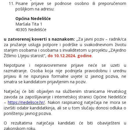
Pisane prijave se podnose osobno ili preporučenom
pošiljkom na adresu:
Općina Nedelišće
Maršala Tita 1
40305 Nedelišće
u zatvorenoj koverti s naznakom:
„Za javni poziv – radnik/ca
za pružanje usluga potpore i podrške u svakodnevnom životu
starijim osobama i osobama s invaliditetom u projektu „ZAjedno
ŽElimo LIjepu starost“,
do 10.12.2024. godine
.
Nepotpune i nepravovremene prijave neće se uzeti u
razmatranje. Osoba koja nije podnijela pravodobnu i urednu
prijavu ili ne ispunjava formalne uvjete iz javnog poziva, ne
smatra se kandidatom prijavljenim na poziv.
Natječaj će biti objavljen na službenim stranicama Hrvatskog
zavoda za zapošljavanje i internetskoj stranici Općine Nedelišće
–
https://nedelisce.hr/
. Nakon raspisanog natječaja ne mora se
izvršiti odabir kandidatkinja, ali se u tom slučaju donosi odluka o
poništenju javnog poziva.
O rezultatima natječaja kandidati će biti obaviješteni u
zakonskom roku.