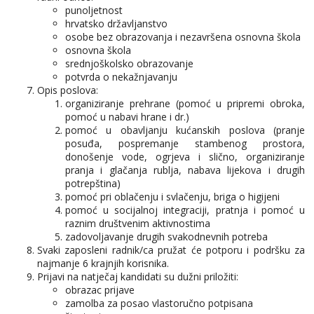
punoljetnost
hrvatsko državljanstvo
osobe bez obrazovanja i nezavršena osnovna škola
osnovna škola
srednjoškolsko obrazovanje
potvrda o nekažnjavanju
Opis poslova:
organiziranje prehrane (pomoć u pripremi obroka,
pomoć u nabavi hrane i dr.)
pomoć u obavljanju kućanskih poslova (pranje
posuđa, pospremanje stambenog prostora,
donošenje vode, ogrjeva i slično, organiziranje
pranja i glačanja rublja, nabava lijekova i drugih
potrepština)
pomoć pri oblačenju i svlačenju, briga o higijeni
pomoć u socijalnoj integraciji, pratnja i pomoć u
raznim društvenim aktivnostima
zadovoljavanje drugih svakodnevnih potreba
Svaki zaposleni radnik/ca pružat će potporu i podršku za
najmanje 6 krajnjih korisnika.
Prijavi na natječaj kandidati su dužni priložiti:
obrazac prijave
zamolba za posao vlastoručno potpisana