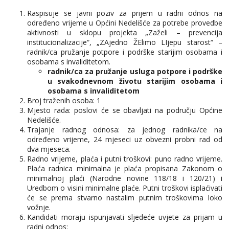
Raspisuje se javni poziv za prijem u radni odnos na
određeno vrijeme u Općini Nedelišće za potrebe provedbe
aktivnosti u sklopu projekta „Zaželi – prevencija
institucionalizacije“, „ZAjedno ŽElimo LIjepu starost“ –
radnik/ca pružanje potpore i podrške starijim osobama i
osobama s invaliditetom.
radnik/ca za pružanje usluga potpore i podrške
u svakodnevnom životu starijim osobama i
osobama s invaliditetom
Broj traženih osoba: 1
Mjesto rada: poslovi će se obavljati na području Općine
Nedelišće.
Trajanje radnog odnosa: za jednog radnika/ce na
određeno vrijeme, 24 mjeseci uz obvezni probni rad od
dva mjeseca.
Radno vrijeme, plaća i putni troškovi: puno radno vrijeme.
Plaća radnica minimalna je plaća propisana Zakonom o
minimalnoj plaći (Narodne novine 118/18 i 120/21) i
Uredbom o visini minimalne plaće. Putni troškovi isplaćivati
će se prema stvarno nastalim putnim troškovima loko
vožnje.
Kandidati moraju ispunjavati sljedeće uvjete za prijam u
radni odnos: