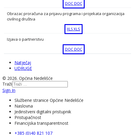
DOC
DOC
Obrazac proračuna za prijavu programa i projekata organizacija
civilnog društva
XLS
XLS
Izjava o partnerstvu
DOC
DOC
Natječaj
UDRUGE
© 2026. Općina Nedelišće
Traži
Sign In
Službene stranice Općine Nedelišće
Naslovna
Jedinstveni digitalni pristupnik
Pristupačnost
Financijska transparentnost
+385 (0)40 821 107