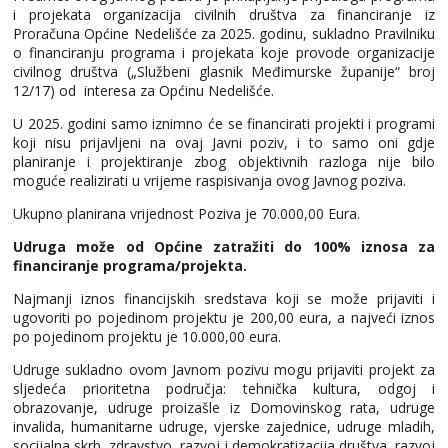
i projekata organizacija civilnih društva za financiranje iz
Proračuna Općine Nedelišće za 2025. godinu, sukladno Pravilniku
o financiranju programa i projekata koje provode organizacije
civilnog društva („Službeni glasnik Međimurske županije“ broj
12/17) od interesa za Općinu Nedelišće.
U 2025. godini samo iznimno će se financirati projekti i programi
koji nisu prijavljeni na ovaj Javni poziv, i to samo oni gdje
planiranje i projektiranje zbog objektivnih razloga nije bilo
moguće realizirati u vrijeme raspisivanja ovog Javnog poziva.
Ukupno planirana vrijednost Poziva je 70.000,00 Eura.
Udruga može od Općine zatražiti do 100% iznosa za
financiranje programa/projekta.
Najmanji iznos financijskih sredstava koji se može prijaviti i
ugovoriti po pojedinom projektu je 200,00 eura, a najveći iznos
po pojedinom projektu je 10.000,00 eura.
Udruge sukladno ovom Javnom pozivu mogu prijaviti projekt za
sljedeća prioritetna područja: tehnička kultura, odgoj i
obrazovanje, udruge proizašle iz Domovinskog rata, udruge
invalida, humanitarne udruge, vjerske zajednice, udruge mladih,
socijalna skrb, zdravstvo, razvoj i demokratizacija društva, razvoj