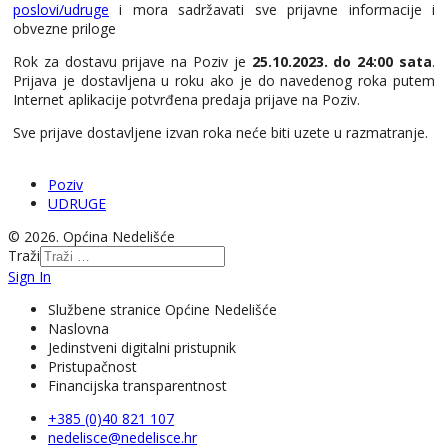
poslovi/udruge
i mora sadržavati sve prijavne informacije i
obvezne priloge
Rok za dostavu prijave na Poziv je
25.10.2023. do 24:00 sata
.
Prijava je dostavljena u roku ako je do navedenog roka putem
Internet aplikacije potvrđena predaja prijave na Poziv.
Sve prijave dostavljene izvan roka neće biti uzete u razmatranje.
Poziv
UDRUGE
© 2026. Općina Nedelišće
Traži
Sign In
Službene stranice Općine Nedelišće
Naslovna
Jedinstveni digitalni pristupnik
Pristupačnost
Financijska transparentnost
+385 (0)40 821 107
nedelisce@nedelisce.hr