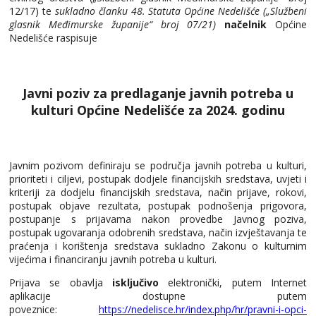
12/17) te
sukladno članku 48. Statuta Općine Nedelišće („Službeni
glasnik Međimurske županije“ broj 07/21)
načelnik
Općine
Nedelišće raspisuje
Javni poziv za predlaganje javnih potreba u
kulturi Općine Nedelišće za 2024. godinu
Javnim pozivom definiraju se područja javnih potreba u kulturi,
prioriteti i ciljevi, postupak dodjele financijskih sredstava, uvjeti i
kriteriji za dodjelu financijskih sredstava, način prijave, rokovi,
postupak objave rezultata, postupak podnošenja prigovora,
postupanje s prijavama nakon provedbe Javnog poziva,
postupak ugovaranja odobrenih sredstava, način izvještavanja te
praćenja i korištenja sredstava sukladno Zakonu o kulturnim
vijećima i financiranju javnih potreba u kulturi.
Prijava se obavlja
isključivo
elektronički, putem Internet
aplikacije dostupne putem
poveznice:
https://nedelisce.hr/index.php/hr/pravni-i-opci-