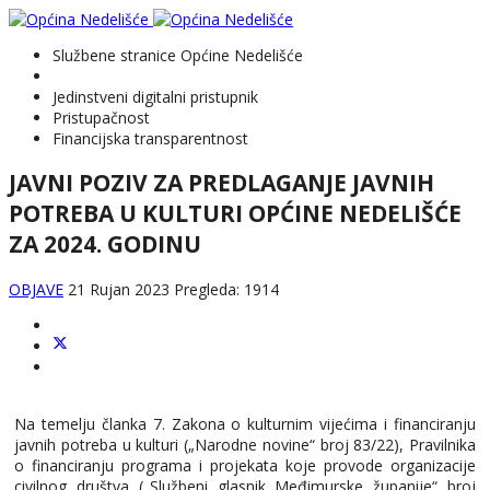
Službene stranice Općine Nedelišće
Jedinstveni digitalni pristupnik
Pristupačnost
Financijska transparentnost
JAVNI POZIV ZA PREDLAGANJE JAVNIH
POTREBA U KULTURI OPĆINE NEDELIŠĆE
ZA 2024. GODINU
OBJAVE
21 Rujan 2023
Pregleda: 1914
Na temelju članka 7. Zakona o kulturnim vijećima i financiranju
javnih potreba u kulturi („Narodne novine“ broj 83/22), Pravilnika
o financiranju programa i projekata koje provode organizacije
civilnog društva („Službeni glasnik Međimurske županije“ broj