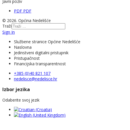
Javni poziv
PDF
PDF
© 2026. Općina Nedelišće
Traži
Sign In
Službene stranice Općine Nedelišće
Naslovna
Jedinstveni digitalni pristupnik
Pristupačnost
Financijska transparentnost
+385 (0)40 821 107
nedelisce@nedelisce.hr
Izbor jezika
Odaberite svoj jezik