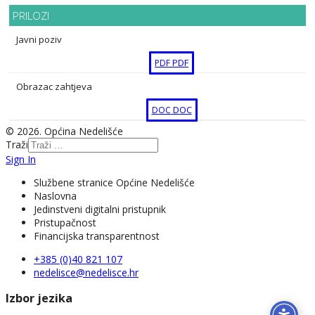
PRILOZI
Javni poziv
PDF
PDF
Obrazac zahtjeva
DOC
DOC
© 2026. Općina Nedelišće
Traži
Sign In
Službene stranice Općine Nedelišće
Naslovna
Jedinstveni digitalni pristupnik
Pristupačnost
Financijska transparentnost
+385 (0)40 821 107
nedelisce@nedelisce.hr
Izbor jezika