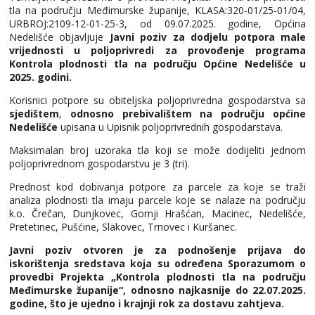
tla na području Međimurske županije, KLASA:320-01/25-01/04,
URBROJ:2109-12-01-25-3, od 09.07.2025. godine, Općina
Nedelišće objavljuje
Javni poziv za dodjelu potpora male
vrijednosti u poljoprivredi za provođenje programa
Kontrola plodnosti tla na području Općine Nedelišće u
2025. godini.
Korisnici potpore su obiteljska poljoprivredna gospodarstva sa
sjedištem
,
odnosno prebivalištem na području općine
Nedelišće
upisana u Upisnik poljoprivrednih gospodarstava.
Maksimalan broj uzoraka tla koji se može dodijeliti jednom
poljoprivrednom gospodarstvu je 3 (tri).
Prednost kod dobivanja potpore za parcele za koje se traži
analiza plodnosti tla imaju parcele koje se nalaze na području
k.o. Črečan, Dunjkovec, Gornji Hrašćan, Macinec, Nedelišće,
Pretetinec, Pušćine, Slakovec, Trnovec i Kuršanec.
Javni poziv otvoren je za podnošenje prijava do
iskorištenja sredstava koja su određena Sporazumom o
provedbi Projekta „Kontrola plodnosti tla na području
Međimurske županije“, odnosno najkasnije do 22.07.2025.
godine, što je ujedno i krajnji rok za dostavu zahtjeva.