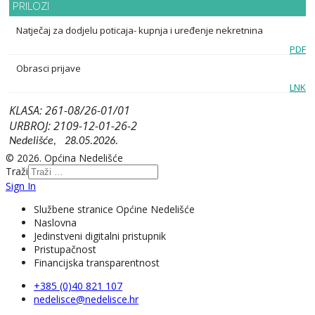
PRILOZI
Natječaj za dodjelu poticaja- kupnja i uređenje nekretnina
PDF
Obrasci prijave
LNK
KLASA: 261-08/26-01/01
URBROJ: 2109-12-01-26-2
Nedelišće,
28.05.2026.
© 2026. Općina Nedelišće
Traži
Sign In
Službene stranice Općine Nedelišće
Naslovna
Jedinstveni digitalni pristupnik
Pristupačnost
Financijska transparentnost
+385 (0)40 821 107
nedelisce@nedelisce.hr