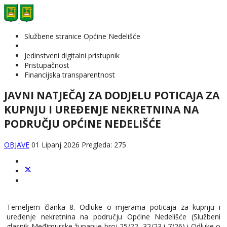
Službene stranice Općine Nedelišće
Jedinstveni digitalni pristupnik
Pristupačnost
Financijska transparentnost
JAVNI NATJEČAJ ZA DODJELU POTICAJA ZA
KUPNJU I UREĐENJE NEKRETNINA NA
PODRUČJU OPĆINE NEDELIŠĆE
OBJAVE
01 Lipanj 2026
Pregleda: 275
Temeljem članka 8. Odluke o mjerama poticaja za kupnju i
uređenje nekretnina na području Općine Nedelišće (Službeni
glasnik Međimurske županije broj 25/22, 32/23 i 7/26) i Odluke o