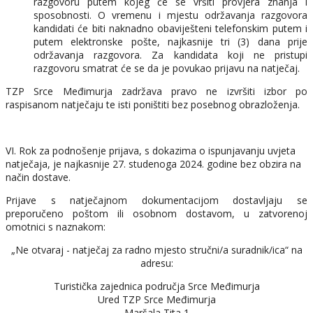
razgovoru putem kojeg će se vršiti provjera znanja i
sposobnosti. O vremenu i mjestu održavanja razgovora
kandidati će biti naknadno obaviješteni telefonskim putem i
putem elektronske pošte, najkasnije tri (3) dana prije
održavanja razgovora. Za kandidata koji ne pristupi
razgovoru smatrat će se da je povukao prijavu na natječaj.
TZP Srce Međimurja zadržava pravo ne izvršiti izbor po
raspisanom natječaju te isti poništiti bez posebnog obrazloženja.
VI. Rok za podnošenje prijava, s dokazima o ispunjavanju uvjeta
natječaja, je najkasnije 27. studenoga 2024. godine bez obzira na
način dostave.
Prijave s natječajnom dokumentacijom dostavljaju se
preporučeno poštom ili osobnom dostavom, u zatvorenoj
omotnici s naznakom:
„Ne otvaraj - natječaj za radno mjesto stručni/a suradnik/ica“ na
adresu:
Turistička zajednica područja Srce Međimurja
Ured TZP Srce Međimurja
Maršala Tita 1