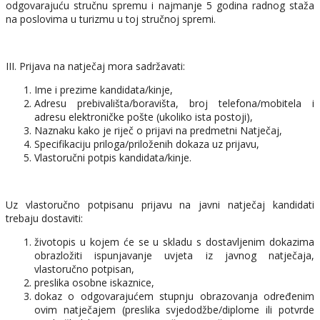
odgovarajuću stručnu spremu i najmanje 5 godina radnog staža
na poslovima u turizmu u toj stručnoj spremi.
III. Prijava na natječaj mora sadržavati:
Ime i prezime kandidata/kinje,
Adresu prebivališta/boravišta, broj telefona/mobitela i
adresu elektroničke pošte (ukoliko ista postoji),
Naznaku kako je riječ o prijavi na predmetni Natječaj,
Specifikaciju priloga/priloženih dokaza uz prijavu,
Vlastoručni potpis kandidata/kinje.
Uz vlastoručno potpisanu prijavu na javni natječaj kandidati
trebaju dostaviti:
životopis u kojem će se u skladu s dostavljenim dokazima
obrazložiti ispunjavanje uvjeta iz javnog natječaja,
vlastoručno potpisan,
preslika osobne iskaznice,
dokaz o odgovarajućem stupnju obrazovanja određenim
ovim natječajem (preslika svjedodžbe/diplome ili potvrde