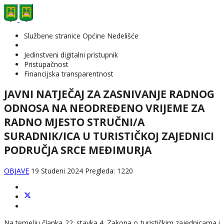
Službene stranice Općine Nedelišće
Jedinstveni digitalni pristupnik
Pristupačnost
Financijska transparentnost
JAVNI NATJEČAJ ZA ZASNIVANJE RADNOG
ODNOSA NA NEODREĐENO VRIJEME ZA
RADNO MJESTO STRUČNI/A
SURADNIK/ICA U TURISTIČKOJ ZAJEDNICI
PODRUČJA SRCE MEĐIMURJA
OBJAVE
19 Studeni 2024
Pregleda: 1220
Na temelju članka 22. stavka 4. Zakona o turističkim zajednicama i