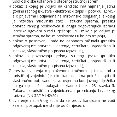
visokoškolske ustanove o stečenoj stručnoj spremi),
dokaz iz kojeg je vidljivo da kandidat ima najmanje jednu
godinu radnog iskustva - elektronički zapis ili potvrdu HZMO-
a o prijavama i odjavama na mirovinsko osiguranje iz kojeg
je razvidan mirovinski staž i stručna sprema, presliku
potvrde ranijeg poslodavca ili drugu odgovarajuću ispravu
(preslika ugovora o radu, rješenje i sl.) iz koje je vidljivo je
stručna sprema, na kojim poslovima i u kojem trajanju,
dokaz o poznavanju rada na osobnom računalu (preslika
odgovarajuće potvrde, uvjerenja, certifikata, svjedodžba ili
indeksa, vlastoručno potpisana izjava i sl.),
dokaz o poznavanju jednog stranog jezika (preslika
odgovarajuće potvrde, uvjerenja, certifikata, svjedodžba ili
indeksa, vlastoručno potpisana izjava i sl.),
preslika uvjerenja o položenom stručnom ispitu za rad u
turističkoj zajednici (ukoliko kandidat ima položen ispit) ili
vlastoručno potpisanu izjavu ovjerenu kod javnog bilježnika
da ga nije dužan polagati sukladno članku 23. stavku 5.
Zakona o turističkim zajednicama i promicanju hrvatskog
turizma (NN 52/19 i 42/20).
uvjerenje nadležnog suda da se protiv kandidata ne vodi
kazneni postupak (ne starije od 6 mjeseci),