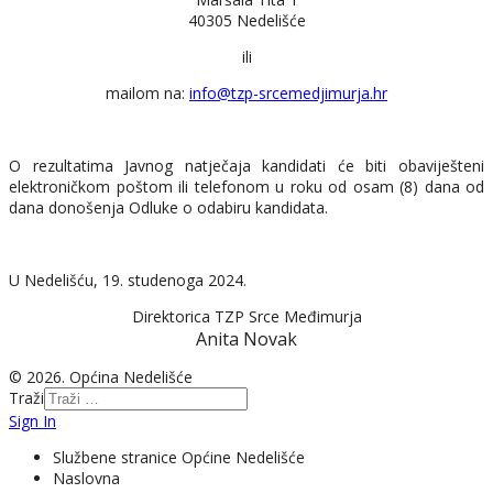
40305 Nedelišće
ili
mailom na:
info@tzp-srcemedjimurja.hr
O rezultatima Javnog natječaja kandidati će biti obaviješteni
elektroničkom poštom ili telefonom u roku od osam (8) dana od
dana donošenja Odluke o odabiru kandidata.
U Nedelišću, 19. studenoga 2024.
Direktorica TZP Srce Međimurja
Anita Novak
© 2026. Općina Nedelišće
Traži
Sign In
Službene stranice Općine Nedelišće
Naslovna