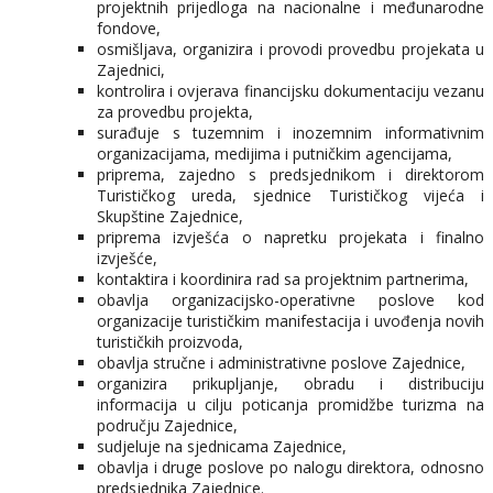
projektnih prijedloga na nacionalne i međunarodne
fondove,
osmišljava, organizira i provodi provedbu projekata u
Zajednici,
kontrolira i ovjerava financijsku dokumentaciju vezanu
za provedbu projekta,
surađuje s tuzemnim i inozemnim informativnim
organizacijama, medijima i putničkim agencijama,
priprema, zajedno s predsjednikom i direktorom
Turističkog ureda, sjednice Turističkog vijeća i
Skupštine Zajednice,
priprema izvješća o napretku projekata i finalno
izvješće,
kontaktira i koordinira rad sa projektnim partnerima,
obavlja organizacijsko-operativne poslove kod
organizacije turističkim manifestacija i uvođenja novih
turističkih proizvoda,
obavlja stručne i administrativne poslove Zajednice,
organizira prikupljanje, obradu i distribuciju
informacija u cilju poticanja promidžbe turizma na
području Zajednice,
sudjeluje na sjednicama Zajednice,
obavlja i druge poslove po nalogu direktora, odnosno
predsjednika Zajednice.