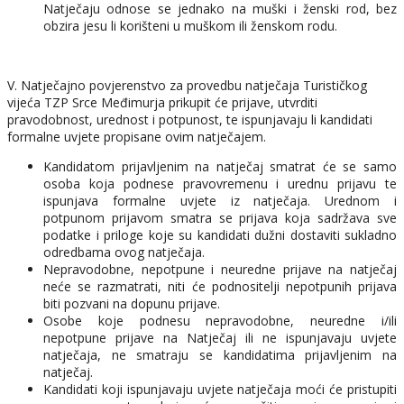
Natječaju odnose se jednako na muški i ženski rod, bez
obzira jesu li korišteni u muškom ili ženskom rodu.
V. Natječajno povjerenstvo za provedbu natječaja Turističkog
vijeća TZP Srce Međimurja prikupit će prijave, utvrditi
pravodobnost, urednost i potpunost, te ispunjavaju li kandidati
formalne uvjete propisane ovim natječajem.
Kandidatom prijavljenim na natječaj smatrat će se samo
osoba koja podnese pravovremenu i urednu prijavu te
ispunjava formalne uvjete iz natječaja. Urednom i
potpunom prijavom smatra se prijava koja sadržava sve
podatke i priloge koje su kandidati dužni dostaviti sukladno
odredbama ovog natječaja.
Nepravodobne, nepotpune i neuredne prijave na natječaj
neće se razmatrati, niti će podnositelji nepotpunih prijava
biti pozvani na dopunu prijave.
Osobe koje podnesu nepravodobne, neuredne i/ili
nepotpune prijave na Natječaj ili ne ispunjavaju uvjete
natječaja, ne smatraju se kandidatima prijavljenim na
natječaj.
Kandidati koji ispunjavaju uvjete natječaja moći će pristupiti