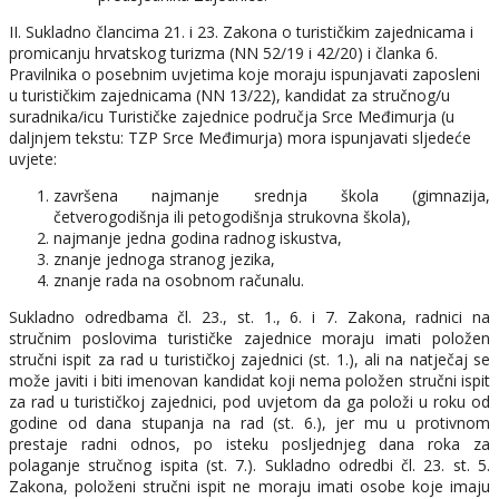
II. Sukladno člancima 21. i 23. Zakona o turističkim zajednicama i
promicanju hrvatskog turizma (NN 52/19 i 42/20) i članka 6.
Pravilnika o posebnim uvjetima koje moraju ispunjavati zaposleni
u turističkim zajednicama (NN 13/22), kandidat za stručnog/u
suradnika/icu Turističke zajednice područja Srce Međimurja (u
daljnjem tekstu: TZP Srce Međimurja) mora ispunjavati sljedeće
uvjete:
završena najmanje srednja škola (gimnazija,
četverogodišnja ili petogodišnja strukovna škola),
najmanje jedna godina radnog iskustva,
znanje jednoga stranog jezika,
znanje rada na osobnom računalu.
Sukladno odredbama čl. 23., st. 1., 6. i 7. Zakona, radnici na
stručnim poslovima turističke zajednice moraju imati položen
stručni ispit za rad u turističkoj zajednici (st. 1.), ali na natječaj se
može javiti i biti imenovan kandidat koji nema položen stručni ispit
za rad u turističkoj zajednici, pod uvjetom da ga položi u roku od
godine od dana stupanja na rad (st. 6.), jer mu u protivnom
prestaje radni odnos, po isteku posljednjeg dana roka za
polaganje stručnog ispita (st. 7.). Sukladno odredbi čl. 23. st. 5.
Zakona, položeni stručni ispit ne moraju imati osobe koje imaju