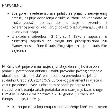
NAPOMENE:
Sve gore navedene isprave prilažu se prijavi u neovjerenoj
preslici, ali prije donošenja odluke o izboru od kandidata se
može zatražiti dostava dokumentacije u izvorniku ili
ovjerenoj preslici, kao i drugi dokazi o ispunjavanju uvjeta iz
javnog natječaja.
U skladu s odredbom čl. 24., st. 1. Zakona, zaposleni u
turističkoj zajednici ne mogu biti predsjednicima niti
članovima skupštine ili turističkog vijeća niti jedne turističke
zajednice.
IV. Kandidati prijavom na natječaj pristaju da se njihovi osobni
podaci u potrebnom obimu i u svrhu provedbe javnog natječaja
obrađuju od strane ovlaštenih osoba za provedbu natječaja
sukladno Uredbi (EU) 2016/679 Europskog parlamenta i vijeća o
zaštiti pojedinca u vezi s obradom osobnih podataka i o
slobodnom kretanju takvih podataka te o stavljanju izvan snage
Direktive 95/46 EZ od 27. travnja 2016.godine (Službeni list
Europske unije, L119/1).
Riječi i pojmovi koji imaju rodno značenje korišteni u ovom