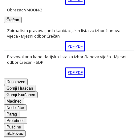
Obrazac VMOON-2
PDF
Črečan
PDF
Obrazac VMOON-21
Zbirna lista pravovaljanih kanidacijskih lista za izbor članova
vijeća - Mjesni odbor Črečan
PDF
PDF
PDF
PDF
Obrazac VMOON-3
Pravovaljana kandidacijska lista za izbor članova vijeća - Mjesni
PDF
PDF
odbor Črečan - SDP
Obavijest ovlaštenim predlagateljima kandidatura
PDF
PDF
PDF
Dunjkovec
PDF
Gornji Hrašćan
Gornji Kuršanec
Macinec
Nedelišće
Parag
Pretetinec
Pušćine
Slakovec