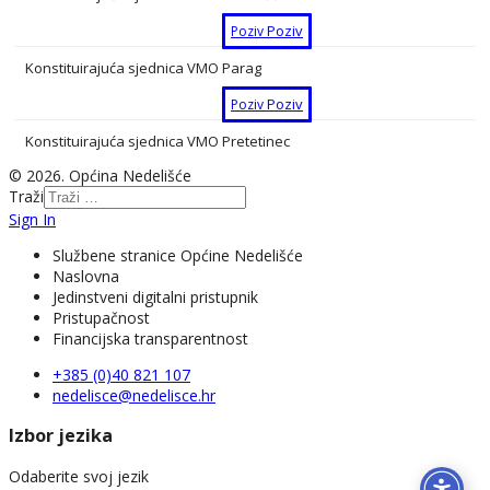
Poziv
Poziv
Konstituirajuća sjednica VMO Parag
Poziv
Poziv
Konstituirajuća sjednica VMO Pretetinec
© 2026. Općina Nedelišće
Poziv
Poziv
Traži
Konstituirajuća sjednica VMO Pušćine
Sign In
Poziv
Poziv
Službene stranice Općine Nedelišće
Naslovna
Konstituirajuća sjednica VMO Slakovec
Jedinstveni digitalni pristupnik
Pristupačnost
Poziv
Poziv
Financijska transparentnost
Konstituirajuća sjednica VMO Trnovec
+385 (0)40 821 107
nedelisce@nedelisce.hr
Poziv
Poziv
Izbor jezika
Odaberite svoj jezik